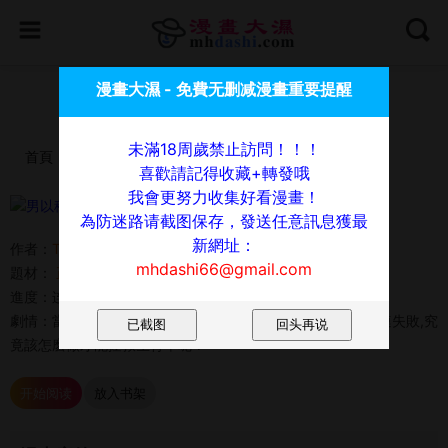
喜歡請記得收藏+轉發哦，我會更努力收集好看漫畫！
漫畫大濕 - 免費无删减漫畫重要提醒
為防迷路请截图保存，發送任意訊息獲最新網址：
mhdashi66@gmail.com
未滿18周歲禁止訪問！！！
首頁
漫畫
男以稀為貴
喜歡請記得收藏+轉發哦
我會更努力收集好看漫畫！
男以稀為貴
為防迷路请截图保存，發送任意訊息獲最
新網址：
作者：
TEAM BIY
mhdashi66@gmail.com
題材：
正妹
巨乳
女大生
狗血劇
後宮
進度：连载中 08-03
劇情：當擁有生育能力的男性越來越少,政府推出的政策又接連失敗,究
竟該怎麽做才能拯救生育率呢？
开始阅读
放入书架