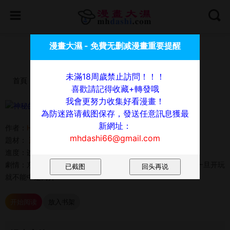
喜歡請記得收藏+轉發哦，我會更努力收集好看漫畫！
漫畫大濕 - 免費无删减漫畫重要提醒
為防迷路请截图保存，發送任意訊息獲最新網址：
mhdashi66@gmail.com
未滿18周歲禁止訪問！！！
首頁
漫畫
神秘的桌遊
喜歡請記得收藏+轉發哦
我會更努力收集好看漫畫！
神秘的桌遊
為防迷路请截图保存，發送任意訊息獲最
新網址：
作者：
Hamsovil
mhdashi66@gmail.com
題材：
正妹
浪漫
女大生
狗血劇
好友
進度：连载中 08-03
劇情：东西果然不能乱买,店长不知道从哪里买到这款怪桌游,一旦开玩
就不能中途离开
开始阅读
放入书架