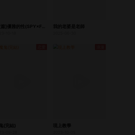
[短篇]優雅的性(SPY×FAMILY)[ぎんハハ]エレガントセックス[中国語]
我的老婆是老師
23-10-18
2025-06-30
恋爱
浪漫
鬼(完結)
現上教學
23-09-28
2023-10-05